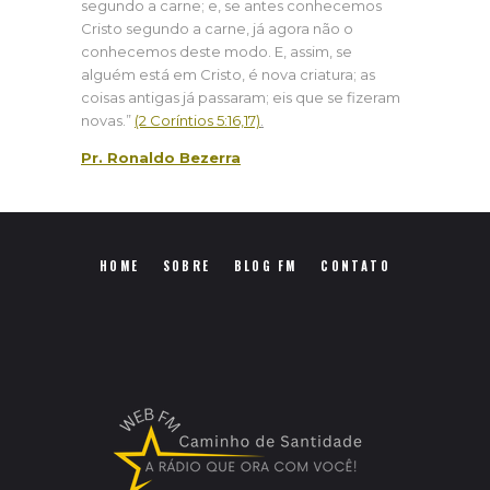
segundo a carne; e, se antes conhecemos
Cristo segundo a carne, já agora não o
conhecemos deste modo. E, assim, se
alguém está em Cristo, é nova criatura; as
coisas antigas já passaram; eis que se fizeram
novas.”
(2 Coríntios 5:16,17)
.
Pr. Ronaldo Bezerra
HOME
SOBRE
BLOG FM
CONTATO