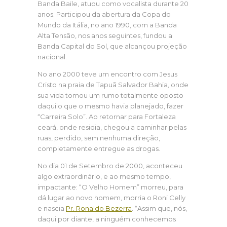
Banda Baile, atuou como vocalista durante 20
anos. Participou da abertura da Copa do
Mundo da Itália, no ano 1990, com a Banda
Alta Tensão, nos anos seguintes, fundou a
Banda Capital do Sol, que alcançou projeção
nacional.
No ano 2000 teve um encontro com Jesus
Cristo na praia de Tapuã Salvador Bahia, onde
sua vida tomou um rumo totalmente oposto
daquilo que o mesmo havia planejado, fazer
“Carreira Solo”. Ao retornar para Fortaleza
ceará, onde residia, chegou a caminhar pelas
ruas, perdido, sem nenhuma direção,
completamente entregue as drogas.
No dia 01 de Setembro de 2000, aconteceu
algo extraordinário, e ao mesmo tempo,
impactante: “O Velho Homem” morreu, para
dá lugar ao novo homem, morria o Roni Celly
e nascia
Pr. Ronaldo Bezerra
. “Assim que, nós,
daqui por diante, a ninguém conhecemos